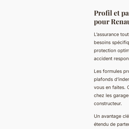
Profil et p
pour Renau
L’assurance tou
besoins spécifiq
protection optim
accident respons
Les formules pr
plafonds d’indem
vous en faites.
chez les garages
constructeur.
Un avantage clé
étendu de parten