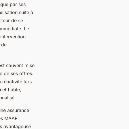
ngue par ses
lisation suite à
cteur de se
 immédiate. Le
intervention
e de
est souvent mise
e de ses offres.
 réactivité lors
et fiable,
nalisé.
 une assurance
ies MAAF
us avantageuse