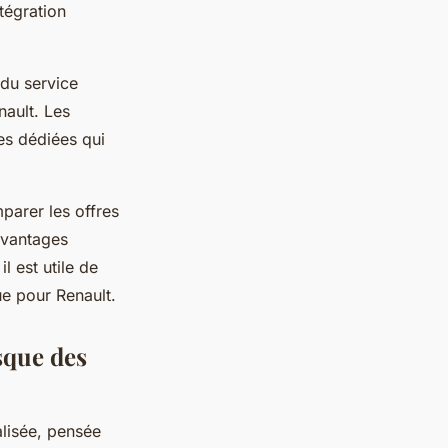
tégration
 du service
nault. Les
res dédiées qui
parer les offres
 avantages
l est utile de
ue pour Renault.
isque des
alisée, pensée