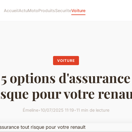
Accueil
Actu
Moto
Produits
Securite
Voiture
VOITURE
5 options d'assurance
isque pour votre renau
Émeline
•
10/07/2025 11:19
•
11 min de lecture