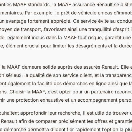
anties MAAF standards, la MAAF assurance Renault se disti
entaires. Par exemple, le prêt de véhicule en cas d’immobi
 un avantage fortement apprécié. Ce service évite au condu
oyen de transport, favorisant ainsi une tranquillité d’esprit
e, également inclus dans la MAAF tout risque, garantit une 
de, élément crucial pour limiter les désagréments et la duré
e la MAAF demeure solide auprès des assurés Renault. Elle 
n sérieux, la qualité de son service client, et la transparenc
ent également la facilité des démarches en ligne ainsi que la
ns. Choisir la MAAF, c’est opter pour un partenaire reconnu 
nir une protection exhaustive et un accompagnement person
uhaitent approfondir leur recherche, il est utile de trouver
r Renault afin de comparer précisément les offres et garant
e démarche permettra d’identifier rapidement l’option la pl