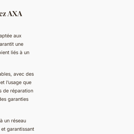
hez AXA
daptée aux
arantit une
ient liés à un
ables, avec des
et l’usage que
s de réparation
des garanties
 à un réseau
 et garantissant