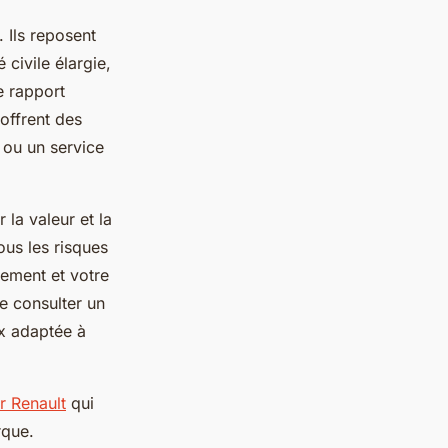
 Ils reposent
civile élargie,
e rapport
 offrent des
 ou un service
 la valeur et la
ous les risques
sement et votre
de consulter un
ux adaptée à
r Renault
qui
rque.