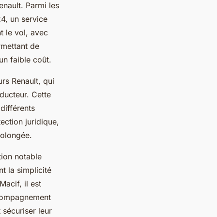
nault. Parmi les
24, un service
 le vol, avec
rmettant de
un faible coût.
urs Renault, qui
ducteur. Cette
différents
ection juridique,
rolongée.
tion notable
t la simplicité
acif, il est
ccompagnement
 sécuriser leur