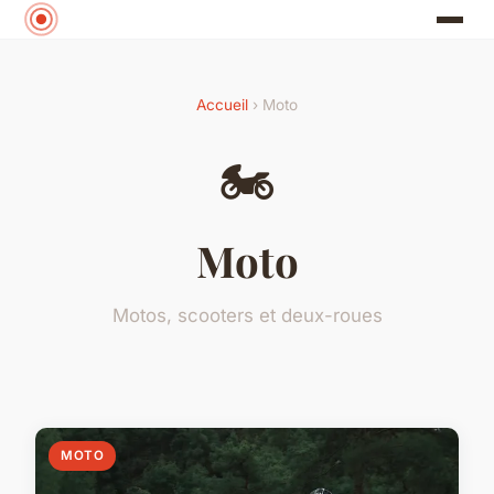
Accueil
› Moto
🏍️
Moto
Motos, scooters et deux-roues
MOTO