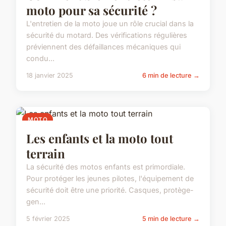
moto pour sa sécurité ?
L'entretien de la moto joue un rôle crucial dans la
sécurité du motard. Des vérifications régulières
préviennent des défaillances mécaniques qui
condu...
18 janvier 2025
6 min de lecture →
MOTO
Les enfants et la moto tout
terrain
La sécurité des motos enfants est primordiale.
Pour protéger les jeunes pilotes, l'équipement de
sécurité doit être une priorité. Casques, protège-
gen...
5 février 2025
5 min de lecture →